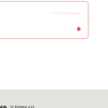
925-230-58-78
+7
E-mail:
2255053@mail.ru
0
ЗАНЬ
ул. Есенина, д.13,