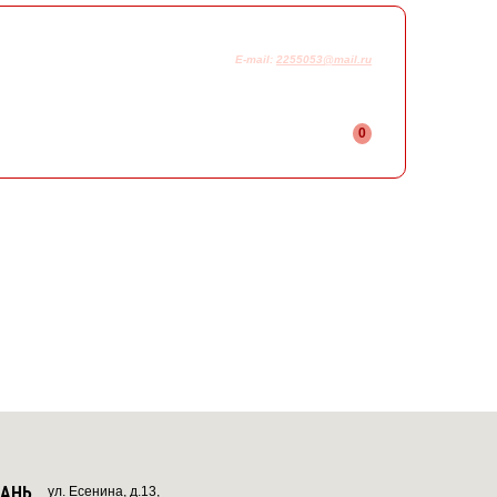
925-230-58-78
+7
E-mail:
2255053@mail.ru
0
ЗАНЬ
ул. Есенина, д.13,