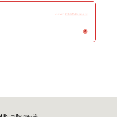
925-230-58-78
+7
E-mail:
2255053@mail.ru
0
ЗАНЬ
ул. Есенина, д.13,