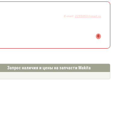
925-230-58-78
+7
E-mail:
2255053@mail.ru
0
Запрос наличия и цены на запчасти Makita