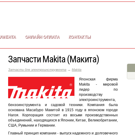
УМЕНТА
ОНЛАЙН ОПЛАТА
КОНТАКТЫ
Запчасти Makita (Макита)
→
Запчасти для электроинструмента
Makita
Японская фирма
Makita - мировой
лидер по
производству
электроинструмента,
бензоинструмента и садовой техники. Компания была
основана Масабуро Макитой в 1915 году в японском городе
Нагоя. Корпорация состоит из восьми производственных
объединений, находящихся в Японии, Китае, Великобритании,
США, Румынии и Германии.
Главный принцип компании - выпуск надежного и долговечного