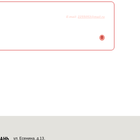
925-230-58-78
+7
E-mail:
2255053@mail.ru
0
ЗАНЬ
ул. Есенина, д.13,