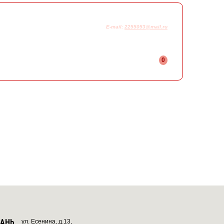
925-230-58-78
+7
E-mail:
2255053@mail.ru
0
ЗАНЬ
ул. Есенина, д.13,