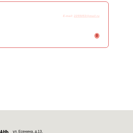
925-230-58-78
+7
E-mail:
2255053@mail.ru
0
ЗАНЬ
ул. Есенина, д.13,