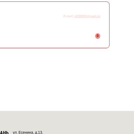
925-230-58-78
+7
E-mail:
2255053@mail.ru
0
ЗАНЬ
ул. Есенина, д.13,