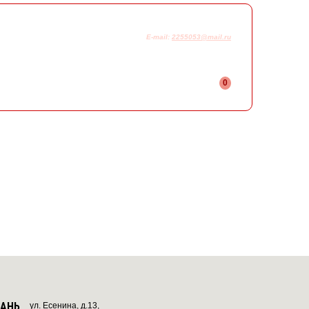
925-230-58-78
+7
E-mail:
2255053@mail.ru
0
ЗАНЬ
ул. Есенина, д.13,