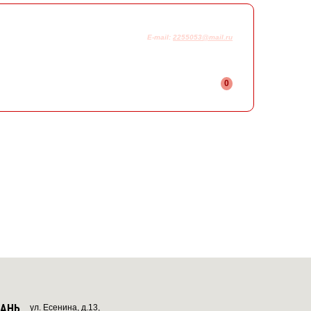
925-230-58-78
+7
E-mail:
2255053@mail.ru
0
ЗАНЬ
ул. Есенина, д.13,