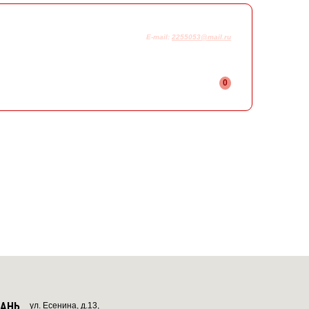
925-230-58-78
+7
E-mail:
2255053@mail.ru
0
ЗАНЬ
ул. Есенина, д.13,