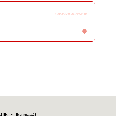
925-230-58-78
+7
E-mail:
2255053@mail.ru
0
ЗАНЬ
ул. Есенина, д.13,