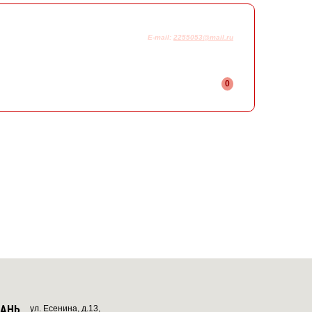
925-230-58-78
+7
E-mail:
2255053@mail.ru
0
ЗАНЬ
ул. Есенина, д.13,