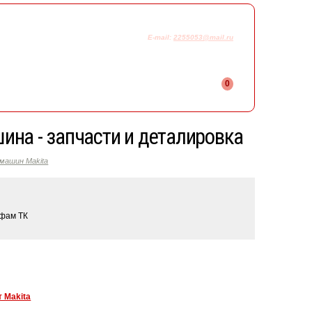
925-230-58-78
+7
E-mail:
2255053@mail.ru
0
на - запчасти и деталировка
машин Makita
ифам ТК
 Makita