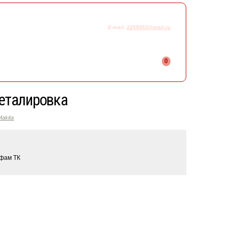
925-230-58-78
+7
E-mail:
2255053@mail.ru
0
деталировка
akita
ифам ТК