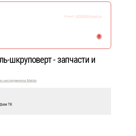
925-230-58-78
+7
E-mail:
2255053@mail.ru
0
ь-шкруповерт - запчасти и
го инструмента Makita
ифам ТК