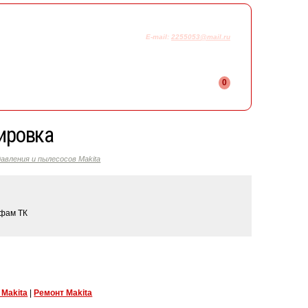
925-230-58-78
+7
E-mail:
2255053@mail.ru
0
лировка
авления и пылесосов Makita
ифам ТК
 Makita
|
Ремонт Makita