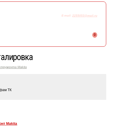
925-230-58-78
+7
E-mail:
2255053@mail.ru
0
талировка
струмента Makita
ифам ТК
онт Makita