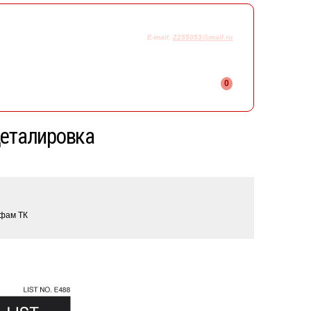
925-230-58-78
+7
E-mail:
2255053@mail.ru
0
деталировка
ифам ТК