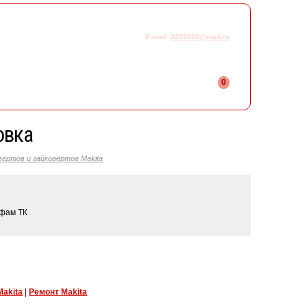
925-230-58-78
+7
E-mail:
2255053@mail.ru
0
овка
вертов и гайковертов Makita
ифам ТК
Makita
|
Ремонт Makita