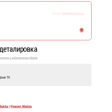
925-230-58-78
+7
E-mail:
2255053@mail.ru
0
 деталировка
вертов и гайковертов Makita
ифам ТК
Makita
|
Ремонт Makita