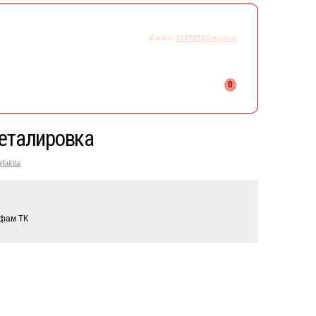
925-230-58-78
+7
E-mail:
2255053@mail.ru
0
деталировка
akita
ифам ТК