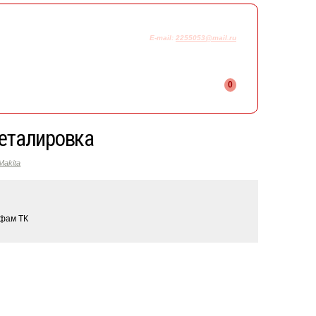
925-230-58-78
+7
E-mail:
2255053@mail.ru
0
деталировка
akita
ифам ТК