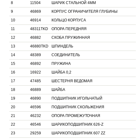
8
11504
ШАРИК СТАЛЬНОЙ 4ММ
9
46869
КОРПУС ОГРАНИЧИТЕЛЯ ГЛУБИНЫ
10
46914
КОЛЬЦО КОРПУСА
11
48311TKD
ОПОРА ПЕРЕДНЯЯ
12
46882
СКОБА ПРУЖИННАЯ
13
46880TKD
ШПИНДЕЛЬ
14
48389
СОЕДИНИТЕЛЬ
15
46892
ПРУЖИНА
16
16922
ШАЙБА 0,2
17
47485
ШЕСТЕРНЯ ВЕДОМАЯ
18
46889
ШАЙБА
19
46890
ПОДШИПНИК ИГОЛЬЧАТЫЙ
20
46596
ПОДШИПНИК СКОЛЬЖЕНИЯ
21
46232
ОПОРА ПРОМЕЖУТОЧНАЯ
22
46546
ШАРИКОПОДШИПНИК 626-Z
23
29259
ШАРИКОПОДШИПНИК 607 ZZ