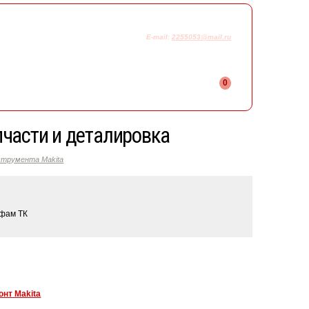
925-230-58-78
+7
E-mail:
2255053@mail.ru
0
части и деталировка
струмента Makita
ифам ТК
онт Makita