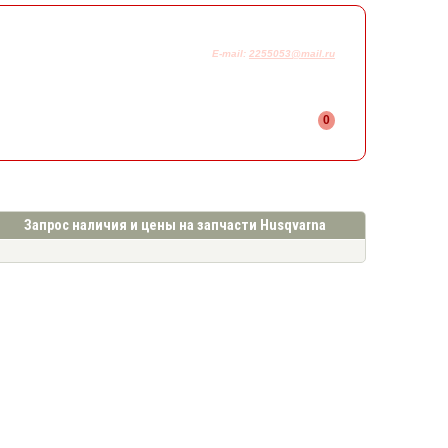
925-230-58-78
+7
E-mail:
2255053@mail.ru
0
Запрос наличия и цены на запчасти Husqvarna