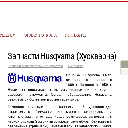
УМЕНТА
ОНЛАЙН ОПЛАТА
КОНТАКТЫ
Запчасти Husqvarna (Хускварна)
→
Запчасти для электроинструмента
Husqvarna
Фабрика Husqvarna была
основана в Швеции в
1689 г. Начиная с 1959 г.
Husqvarna приступает к выпуску цепных пил и другого
садового инструмента. Сегодня оборудование Husqvarna
реализуется более чем в сотне стран мира.
Компания производит профессиональное оборудование для
строительства (алмазные инструменты, стенорезные и
канатные машины, оснащение для резки дорожных покрытий);
лесной отрасли (кусто- и высоторезы, землебуры, бензопилы);
озеленения (триммеры, измельчители, газонокосилки). Также